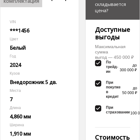
комплектация
складывается
цена?
VIN
Доступные
***1456
выгоды
Цвет
Максимальная
Белый
сумма
Год
выгод — 450 000 ₽
По
2024
до
трейд-
300 000 ₽
ин
Кузов
Внедорожник 5 дв.
При
покупке
до
Места
в
50 000 ₽
кредит
7
При
Длина
страховании
100 0
4,860 мм
Ширина
1,910 мм
Стоимость