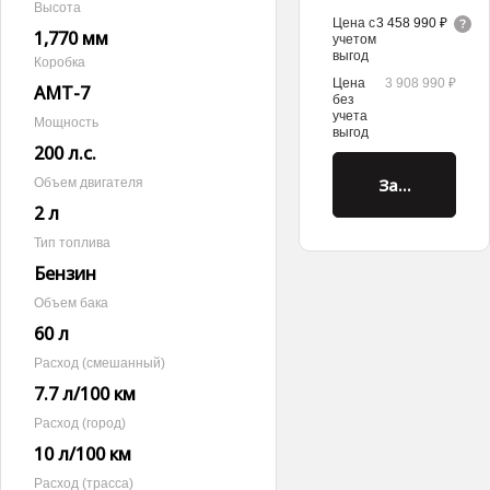
Высота
Цена с
3 458 990 ₽
1,770 мм
учетом
выгод
Коробка
Цена
3 908 990 ₽
AMT-7
без
учета
Мощность
выгод
200 л.с.
Забронирова
Объем двигателя
2 л
Тип топлива
Бензин
Объем бака
60 л
Расход (смешанный)
7.7 л/100 км
Расход (город)
10 л/100 км
Расход (трасса)