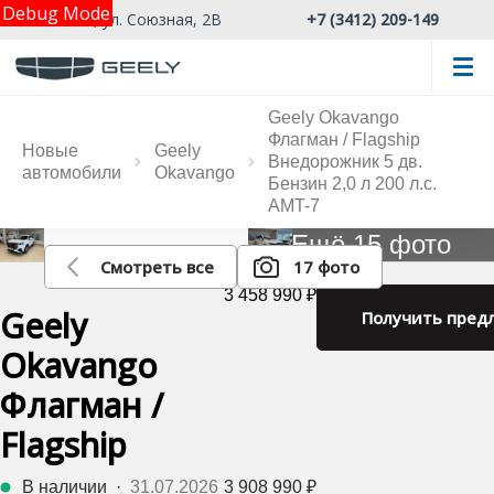
Debug Mode
г. Ижевск, ул. Союзная, 2В
+7 (3412) 209-149
Geely Okavango
Флагман / Flagship
Новые
Geely
Внедорожник 5 дв.
автомобили
Okavango
Бензин 2,0 л 200 л.с.
AMT-7
Ещё 15 фото
Смотреть все
17 фото
3 458 990 ₽
Geely
Получить пред
Okavango
Флагман /
Flagship
В наличии
·
31.07.2026
3 908 990 ₽