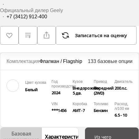
·
Официальный дилер Geely
·
+7 (3412) 912-400
Записаться на оценку
Комплектация
Флагман / Flagship
133 базовые опции
Год
Кузов
Привод
Двигатель
Цвет кузова
производства
Внедорожник
Передний
200 л.с.
Белый
2024
5 дв.
(2WD)
VIN
Коробка
Топливо
Расход,
л/100 км
***1456
AMT-7
Бензин
6.5 - 10
Базовая
Характеристики
Описание
Из чего