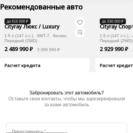
Рекомендованные авто
В наличии
В наличии
до 610 000 ₽
до 330 000 ₽
Cityray Люкс / Luxury
Cityray Спор
1.5 л (147 л.с.), AMT-7, бензин,
1.5 л (147 л.с.)
Передний (2WD)
Передний (2WD)
2 489 990 ₽
2 929 990 ₽
3 099 990 ₽
Расчет кредита
Расчет креди
Хочу дешевле
Хоч
Забронировать этот автомобиль?
Оставьте свои контакты, чтобы мы зарезервировали
за вами автомобиль
Представьтесь
*