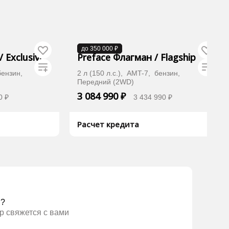
В наличии
до 350 000 ₽
 Exclusive
Preface Флагман / Flagship
 бензин,
2 л (150 л.с.), AMT-7, бензин,
Передний (2WD)
3 084 990 ₽
0 ₽
3 434 990 ₽
Расчет кредита
вле
Хочу дешевле
ы?
р свяжется с вами