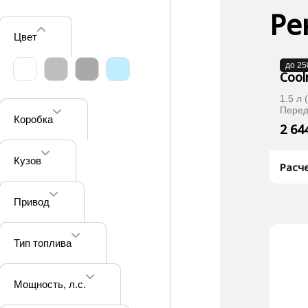
Ре
Цвет
В п
до 25
Cool
1.5 л 
Перед
Коробка
2 64
Кузов
Расч
Привод
Тип топлива
Мощность
, л.с.