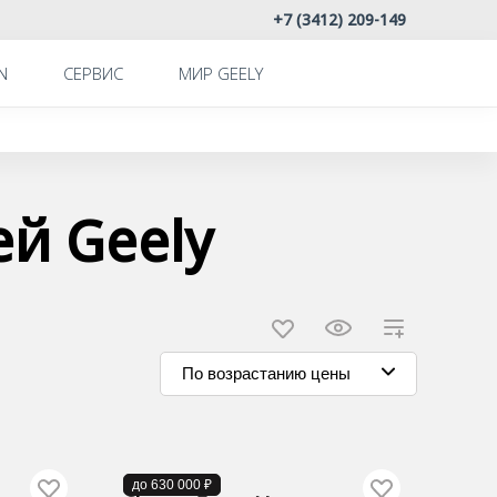
+7 (3412) 209-149
N
СЕРВИС
МИР GEELY
й Geely
По возрастанию цены
В наличии
до 630 000 ₽