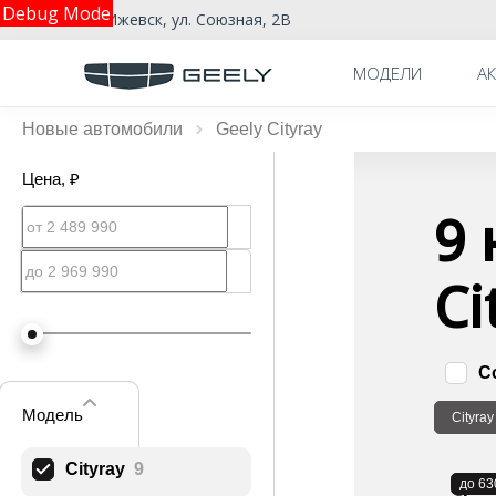
Debug Mode
г. Ижевск, ул. Союзная, 2В
МОДЕЛИ
А
Новые автомобили
Geely Cityray
Цена
, ₽
9 
Ci
С
Модель
Cityray
Cityray
9
В н
до 63