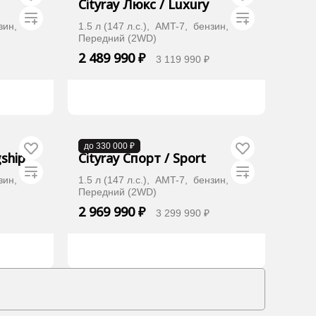
Cityray Люкс / Luxury
нзин,
1.5 л (147 л.с.), AMT-7, бензин,
Передний (2WD)
2 489 990 ₽
3 119 990 ₽
Хочу дешевле
В наличии
до 330 000 ₽
gship
Cityray Спорт / Sport
нзин,
1.5 л (147 л.с.), AMT-7, бензин,
Передний (2WD)
2 969 990 ₽
3 299 990 ₽
Хочу дешевле