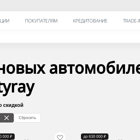
КЦИИ
ПОКУПАТЕЛЯМ
КРЕДИТОВАНИЕ
TRADE-I
новых автомобиле
tyray
о скидкой
Сбросить
аличии
В наличии
0 000 ₽
до 630 000 ₽