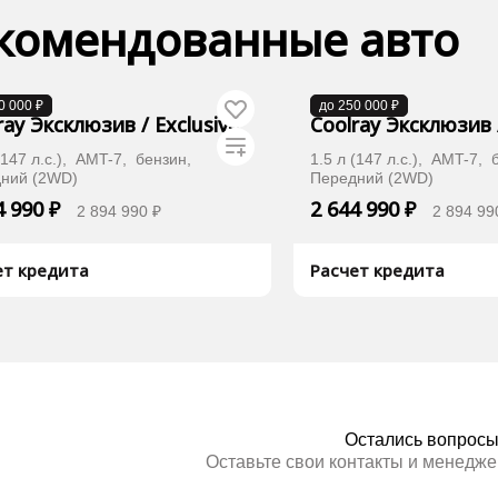
комендованные авто
оставке
В наличии
0 000 ₽
до 250 000 ₽
ray Эксклюзив / Exclusive
Coolray Эксклюзив /
(147 л.с.), AMT-7, бензин,
1.5 л (147 л.с.), AMT-7,
ний (2WD)
Передний (2WD)
4 990 ₽
2 644 990 ₽
2 894 990 ₽
2 894 99
ет кредита
Расчет кредита
Хочу дешевле
Хочу деше
Остались вопрос
Оставьте свои контакты и менедже